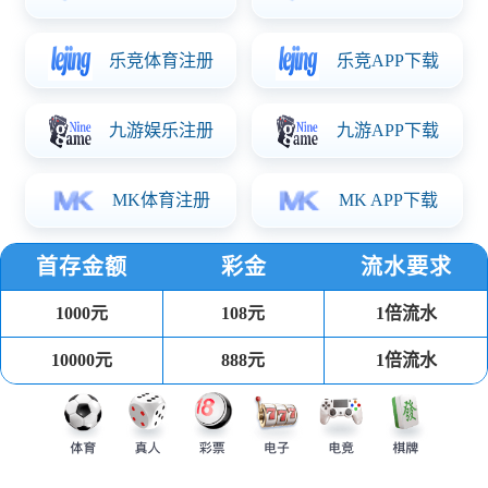
终端互动体验。平台以稳定技术架构和合规体系赢得市场认
可，深受开云体育用户喜爱。
技术驱动，性能优先
平台采用自研系统架构，持续优化加载速度与数据传
输流程，通过部署全球 CDN 加速节点，实现不同地
区高速访问与高并发下的稳定运行，全面提升用户操
作流畅度。
以信任构建口碑