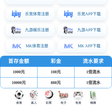
首页
/
体育动态
北京时间周四深夜，总奖金900万美元的加拿大公开
赛在汉密尔顿高尔夫乡村俱乐部结束了首轮争夺。作
为美巡赛常规赛季的重要一站，汉密尔顿球场以长草
密布、果岭起伏著称，首轮比赛即给众多高手制造了
不小的麻烦。然而在这样的严苛考验下，六位球员却
凭借稳定的发挥脱颖而出，同以低于标准杆4杆的66
杆成绩，占据并列领跑的有利位置。