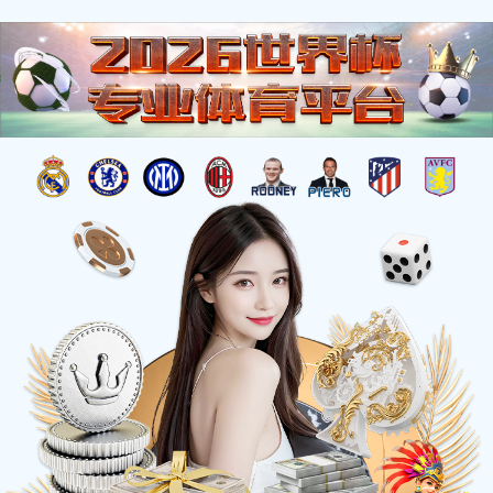
注册入口
全天更新 ·
开云体育
赛事
实时同步
无论您身在何处，
开云体育APP
为您带来高速、高
清、稳定的观赛体验。
下载客户端
网页端访问